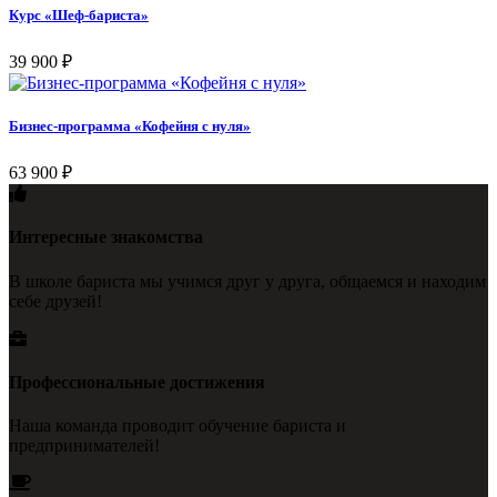
Курс «Шеф-бариста»
39 900
₽
Бизнес-программа «Кофейня с нуля»
63 900
₽
Интересные знакомства
В школе бариста мы учимся друг у друга, общаемся и находим
себе друзей!
Профессиональные достижения
Наша команда проводит обучение бариста и
предпринимателей!