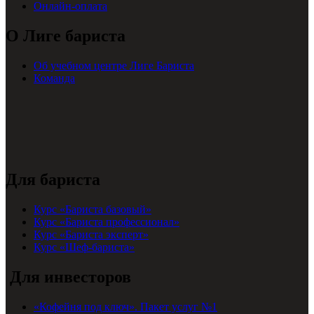
Онлайн-оплата
О Лиге бариста
Об учебном центре Лиге Бариста
Команда
Для бариста
Курс «Бариста базовый»
Курс «Бариста профессионал»
Курс «Бариста эксперт»
Курс «Шеф-бариста»
Для инвесторов
«Кофейня под ключ». Пакет услуг №1