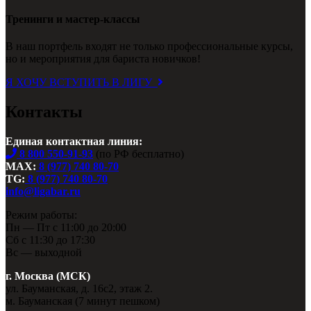
Тренинги и мастер-классы
В наш портфель входят не только профессиональные курсы,
но и мероприятия для бариста новичков!
Я ХОЧУ ВСТУПИТЬ В ЛИГУ
Контакты
Единая контактная линия:
8 800 550-91-93
(по РФ бесплатно)
MAX:
8 (977) 740 80-70
TG:
8 (977) 740 80-70
info@ligabar.ru
Режим работы:
Пн — Пт с 11:00 до 20:00
Сб с 11:30 до 17:30
Вс — выходной
г. Москва (МСК)
ул. Бауманская, д. 16с2, этаж 2.
м. Бауманская (7 минут пешком)