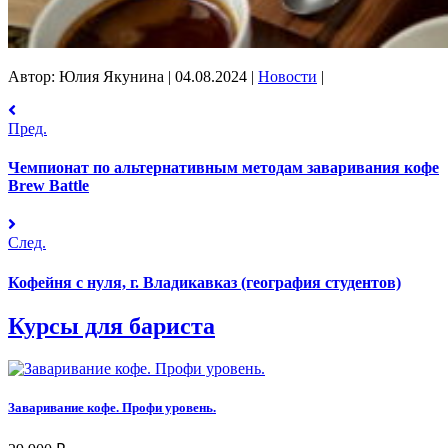
Автор: Юлия Якунина
|
04.08.2024
|
Новости
|
Пред.
Чемпионат по альтернативным методам заваривания кофе
Brew Battle
След.
Кофейня с нуля, г. Владикавказ (география студентов)
Курсы для бариста
Заваривание кофе. Профи уровень.