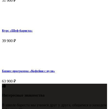
31 900
₽
Курс «Шеф-бариста»
39 900
₽
Бизнес-программа «Кофейня с нуля»
63 900
₽
Интересные знакомства
В школе бариста мы учимся друг у друга, общаемся и находим