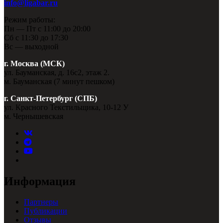
info@ligabar.ru
Режим работы:
Пн — Пт с 11:00 до 20:00
Сб с 11:30 до 17:30
Вс — выходной
г. Москва (МСК)
ул. Бауманская, д. 16с2, этаж 2.
м. Бауманская (7 минут пешком)
г. Санкт-Петербург (СПБ)
ул. Красного Текстильщика, 10-12 У
м. Чернышевская
Информация
Партнеры
Публикации
Отзывы