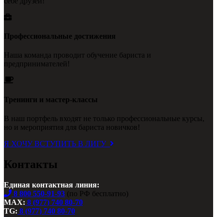
себе друзей!
Профессиональные достижения
Наша команда проводит обучение бариста и
предпринимателей!
Тренинги и мастер-классы
В наш портфель входят не только профессиональные курсы,
но и мероприятия для бариста новичков!
Я ХОЧУ ВСТУПИТЬ В ЛИГУ
Контакты
Единая контактная линия:
8 800 550-91-93
(по РФ бесплатно)
MAX:
8 (977) 740 80-70
TG:
8 (977) 740 80-70