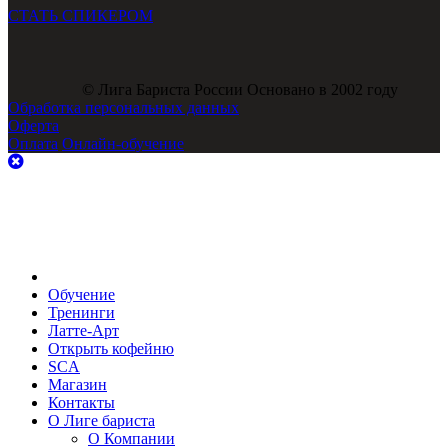
СТАТЬ СПИКЕРОМ
© Лига Бариста России Основано в 2002 году
Обработка персональных данных
Оферта
Оплата
Онлайн-обучение
Обучение
Тренинги
Латте-Арт
Открыть кофейню
SCA
Магазин
Контакты
О Лиге бариста
О Компании