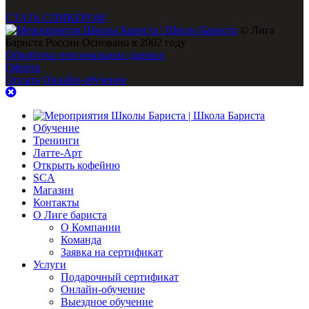
СТАТЬ СПИКЕРОМ
© Лига
Бариста России Основано в 2002 году
Обработка персональных данных
Оферта
Оплата
Онлайн-обучение
Обучение
Тренинги
Латте-Арт
Открыть кофейню
SCA
Магазин
Контакты
О Лиге бариста
О Компании
Команда
Заявка на сертификат
Услуги
Подарочный сертификат
Онлайн-обучение
Выездное обучение