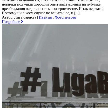
новички получили хороший опыт выступления на публике,
преобладания над волнением, соперничестве. И так держать!
Поэтому ни в коем случае не вешать нос, и [...]
Автор: Лига бариста
|
Ивенты
.
Фотогалерея
Подробнее