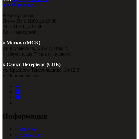
info@ligabar.ru
Режим работы:
Пн — Пт с 11:00 до 20:00
Сб с 11:30 до 17:30
Вс — выходной
г. Москва (МСК)
ул. Бауманская, д. 16с2, этаж 2.
м. Бауманская (7 минут пешком)
г. Санкт-Петербург (СПБ)
ул. Красного Текстильщика, 10-12 У
м. Чернышевская
Информация
Партнеры
Публикации