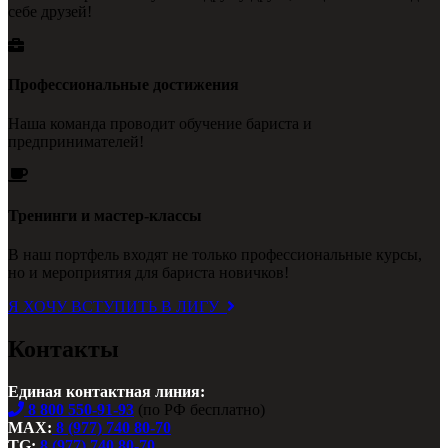
себе друзей!
Профессиональные достижения
Наша команда проводит обучение бариста и
предпринимателей!
Тренинги и мастер-классы
В наш портфель входят не только профессиональные курсы,
но и мероприятия для бариста новичков!
Я ХОЧУ ВСТУПИТЬ В ЛИГУ
Контакты
Единая контактная линия:
8 800 550-91-93
(по РФ бесплатно)
MAX:
8 (977) 740 80-70
TG:
8 (977) 740 80-70