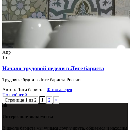
Апр
15
Начало трудовой недели в Лиге бариста
Трудовые будни в Лиге бариста России
Автор: Лига бариста
|
Фотогалерея
Подробнее
Страница 1 из 2
1
2
»
Интересные знакомства
В школе бариста мы учимся друг у друга, общаемся и находим