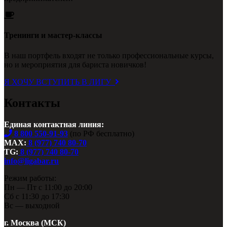
Тренинги и мастер-классы
В наш портфель входят не только профессиональные курсы,
но и мероприятия для бариста новичков!
Я ХОЧУ ВСТУПИТЬ В ЛИГУ
Контакты
Единая контактная линия:
8 800 550-91-93
(по РФ бесплатно)
MAX:
8 (977) 740 80-70
TG:
8 (977) 740 80-70
info@ligabar.ru
Режим работы:
Пн — Пт с 11:00 до 20:00
Сб с 11:30 до 17:30
Вс — выходной
г. Москва (МСК)