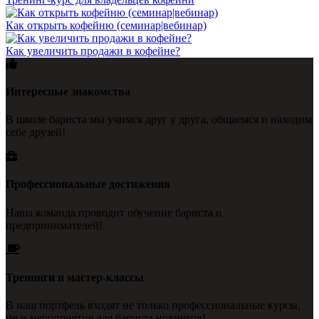
Как открыть кофейню (семинар|вебинар)
Как увеличить продажи в кофейне?
Интересные знакомства
В школе бариста мы учимся друг у друга, общаемся и находим
себе друзей!
Профессиональные достижения
Наша команда проводит обучение бариста и
предпринимателей!
Тренинги и мастер-классы
В наш портфель входят не только профессиональные курсы,
но и мероприятия для бариста новичков!