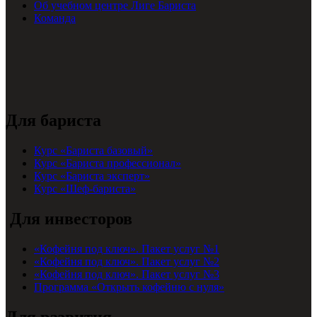
Об учебном центре Лиге Бариста
Команда
Для бариста
Курс «Бариста базовый»
Курс «Бариста профессионал»
Курс «Бариста эксперт»
Курс «Шеф-бариста»
Для инвесторов
«Кофейня под ключ». Пакет услуг №1
«Кофейня под ключ». Пакет услуг №2
«Кофейня под ключ». Пакет услуг №3
Программа «Открыть кофейню с нуля»
Для развития