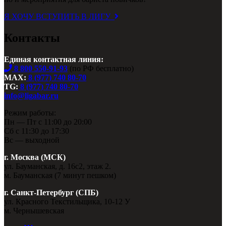
Я ХОЧУ ВСТУПИТЬ В ЛИГУ
Контакты
Единая контактная линия:
8 800 550-91-93
(по РФ бесплатно)
MAX:
8 (977) 740 80-70
TG:
8 (977) 740 80-70
info@ligabar.ru
Режим работы:
Пн — Пт с 11:00 до 20:00
Сб с 11:30 до 17:30
Вс — выходной
г. Москва (МСК)
ул. Бауманская, д. 16с2, этаж 2.
м. Бауманская (7 минут пешком)
г. Санкт-Петербург (СПБ)
ул. Красного Текстильщика, 10-12 У
м. Чернышевская