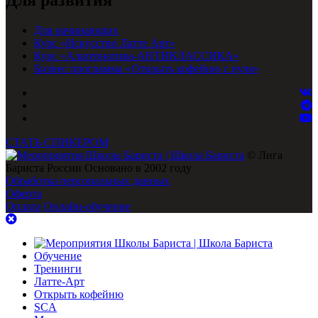
Для начинающих
Курс «Искусство Латте Арт»
Курс «Альтернатива-АНТИКЛАССИКА»
Бизнес программа «Открыть кофейню с нуля»
СТАТЬ СПИКЕРОМ
© Лига
Бариста России Основано в 2002 году
Обработка персональных данных
Оферта
Оплата
Онлайн-обучение
Обучение
Тренинги
Латте-Арт
Открыть кофейню
SCA