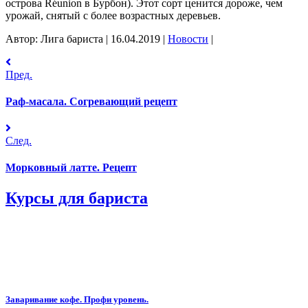
острова Réunion в Бурбон). Этот сорт ценится дороже, чем
урожай, снятый с более возрастных деревьев.
Автор: Лига бариста
|
16.04.2019
|
Новости
|
Пред.
Раф-масала. Согревающий рецепт
След.
Морковный латте. Рецепт
Курсы для бариста
Заваривание кофе. Профи уровень.