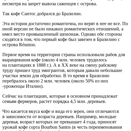
несмотря на запрет вывоза саженцев с острова.
Так кофе Сантос добрался до Бразилии.
Эта история достаточно романтична, но верят в нее не все. По
иной версии не было никаких романтических отношений, а
имел место промышленный шпионаж. Однако обе стороны
сходятся в том, что первый кофе был завезен в Бразилию с
острова Réunion.
Первое время на территории страны использовали рабов для
выращивания кофе (около 4 млн. человек трудилось
на плантациях в 1888 г.). А в ХХ веке на смену рабскому
труду пришел труд эмигрантов, которым давали небольшие
участки земли для обработки. В то время в Бразилию
перебралось около 2 млн. человек (около 50% из них
-уроженцы Италии).
Сейчас на плантациях, которые в основном принадлежат
семьям фермеров, растет порядка 4,5 млн. деревьев.
Что касается вкуса кофе и вида его зерен, они отличаются
в зависимости от возраста деревьев. Например, молодые
деревья, возраст которых не превышает 4 года, приносят
урожай кофе сорта Bourbon Santos (в честь переименования