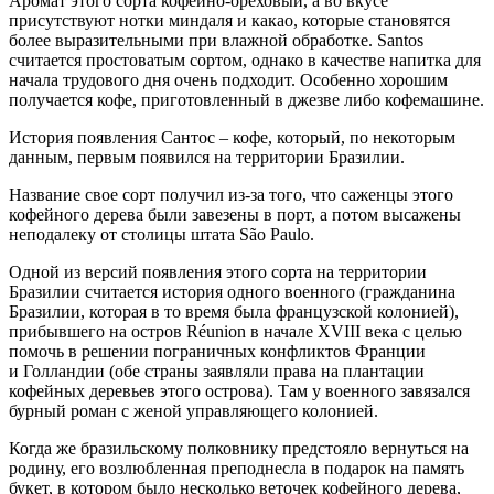
Аромат этого сорта кофейно-ореховый, а во вкусе
присутствуют нотки миндаля и какао, которые становятся
более выразительными при влажной обработке. Santos
считается простоватым сортом, однако в качестве напитка для
начала трудового дня очень подходит. Особенно хорошим
получается кофе, приготовленный в джезве либо кофемашине.
История появления Сантос – кофе, который, по некоторым
данным, первым появился на территории Бразилии.
Название свое сорт получил из-за того, что саженцы этого
кофейного дерева были завезены в порт, а потом высажены
неподалеку от столицы штата São Paulo.
Одной из версий появления этого сорта на территории
Бразилии считается история одного военного (гражданина
Бразилии, которая в то время была французской колонией),
прибывшего на остров Réunion в начале XVIII века с целью
помочь в решении пограничных конфликтов Франции
и Голландии (обе страны заявляли права на плантации
кофейных деревьев этого острова). Там у военного завязался
бурный роман с женой управляющего колонией.
Когда же бразильскому полковнику предстояло вернуться на
родину, его возлюбленная преподнесла в подарок на память
букет, в котором было несколько веточек кофейного дерева,