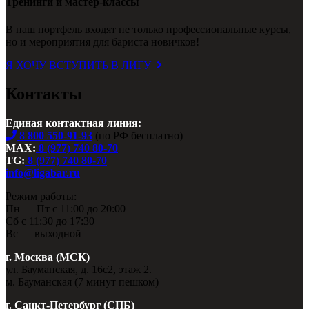
Тренинги и мастер-классы
В наш портфель входят не только профессиональные курсы,
но и мероприятия для бариста новичков!
Я ХОЧУ ВСТУПИТЬ В ЛИГУ
Контакты
Единая контактная линия:
8 800 550-91-93
(по РФ бесплатно)
MAX:
8 (977) 740 80-70
TG:
8 (977) 740 80-70
info@ligabar.ru
Режим работы:
Пн — Пт с 11:00 до 20:00
Сб с 11:30 до 17:30
Вс — выходной
г. Москва (МСК)
ул. Бауманская, д. 16с2, этаж 2.
м. Бауманская (7 минут пешком)
г. Санкт-Петербург (СПБ)