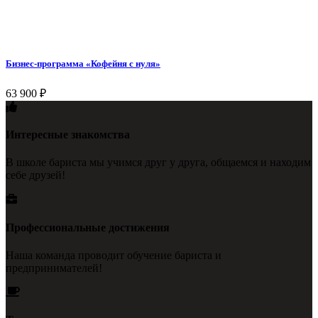
Бизнес-программа «Кофейня с нуля»
63 900
₽
Интересные знакомства
В школе бариста мы учимся друг у друга, общаемся и находим
себе друзей!
Профессиональные достижения
Наша команда проводит обучение бариста и
предпринимателей!