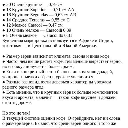
●
20 Очень крупное
—
0,79
см
●
18 Крупное Superior
—
0,71
см АА
●
16 Крупное Segundas
—
0,63
см АВ
●
14 Среднее Terceras
—
0,55
см С
●
12
Мелкое Caracol
—
0,47
см
●
10 Очень мелкое
—
Caracolli 0,39
●
8 Очень мелкое
—
Caracolillo 0,31
Буквенная маркировка используется в
Африке и
Индии,
текстовая
—
в
Центральной и
Южной Америке.
⠀
●
Размер зёрен зависит от
климата, сезона и
вида кофе.
●
Часто, чем выше растёт кофе, тем меньше вырастает зерно,
но
его вкус получается более ярким.
●
Если в
конкретный сезон было слишком мало дождей,
то
процент мелких зёрен в
урожае увеличится.
●
Разные разновидности деревьев характерны урожаем
разного размера ягод.
●
Есть мнение, что в
крупных зёрнах больше компонентов
вкуса и
аромата, а
значит
—
такой кофе вкуснее и
должен
стоить дороже.
⠀
Но
это не
так!
В
текущей системе оценки кофе,
Q-грейдинге
, нет ни
слова
о
размере зерна. Бывает, что среди зёрен одного и
того
же