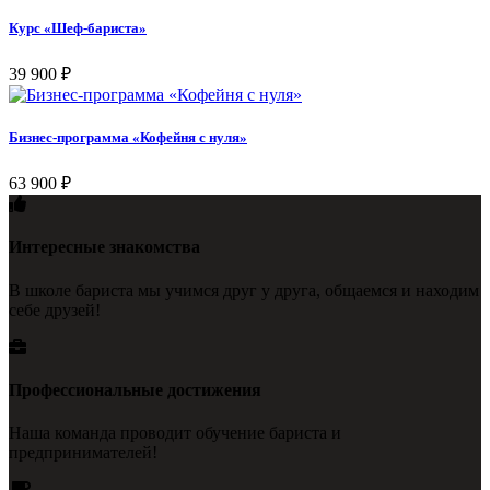
Курс «Шеф-бариста»
39 900
₽
Бизнес-программа «Кофейня с нуля»
63 900
₽
Интересные знакомства
В школе бариста мы учимся друг у друга, общаемся и находим
себе друзей!
Профессиональные достижения
Наша команда проводит обучение бариста и
предпринимателей!