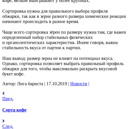
кофе, мелкие выигрывают у
более крупных.
⠀
Сортировка нужна для правильного выбора профиля
обжарки, так как в
зерне разного размера химические реакции
начинают происходить в
разное время.
⠀
Чаще всего сортировка зёрен по
размеру нужна там, где важен
определенный набор стабильных физических
и
органолептических характеристик. Иначе говоря, важна
стабильность вкуса от
партии к
партии.
⠀
Наш вывод: размер зерна не
влияет на
потенциал вкуса.
Однако, сортировка позволяет выбрать правильный профиль
обжарки для того, чтобы максимально раскрыть вкусовой
букет кофе.
Автор: Лига бариста
|
17.10.2019
|
Новости
|
Пред.
Сорта кофе
След.