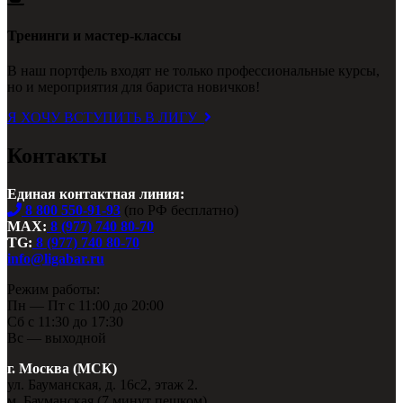
Тренинги и мастер-классы
В наш портфель входят не только профессиональные курсы,
но и мероприятия для бариста новичков!
Я ХОЧУ ВСТУПИТЬ В ЛИГУ
Контакты
Единая контактная линия:
8 800 550-91-93
(по РФ бесплатно)
MAX:
8 (977) 740 80-70
TG:
8 (977) 740 80-70
info@ligabar.ru
Режим работы:
Пн — Пт с 11:00 до 20:00
Сб с 11:30 до 17:30
Вс — выходной
г. Москва (МСК)
ул. Бауманская, д. 16с2, этаж 2.
м. Бауманская (7 минут пешком)