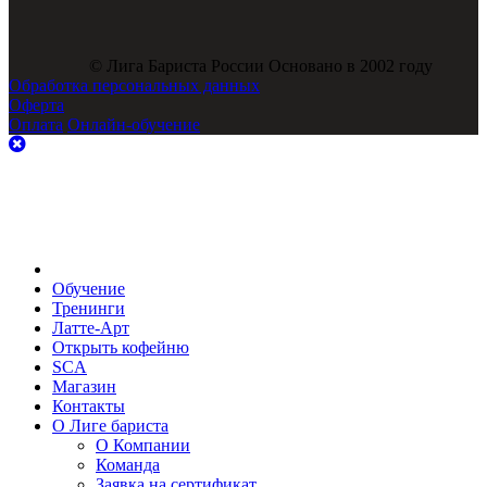
© Лига Бариста России Основано в 2002 году
Обработка персональных данных
Оферта
Оплата
Онлайн-обучение
Обучение
Тренинги
Латте-Арт
Открыть кофейню
SCA
Магазин
Контакты
О Лиге бариста
О Компании
Команда
Заявка на сертификат