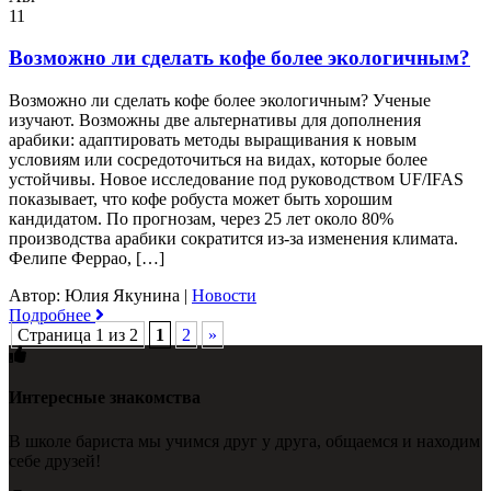
11
Возможно ли сделать кофе более экологичным?
Возможно ли сделать кофе более экологичным? Ученые
изучают. Возможны две альтернативы для дополнения
арабики: адаптировать методы выращивания к новым
условиям или сосредоточиться на видах, которые более
устойчивы. Новое исследование под руководством UF/IFAS
показывает, что кофе робуста может быть хорошим
кандидатом. По прогнозам, через 25 лет около 80%
производства арабики сократится из-за изменения климата.
Фелипе Феррао, […]
Автор: Юлия Якунина
|
Новости
Подробнее
Страница 1 из 2
1
2
»
Интересные знакомства
В школе бариста мы учимся друг у друга, общаемся и находим
себе друзей!