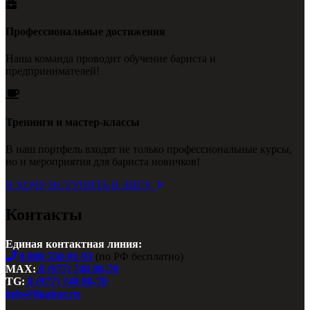
Профессиональные достижения
Наша команда проводит обучение бариста и
предпринимателей!
Тренинги и мастер-классы
В наш портфель входят не только профессиональные курсы,
но и мероприятия для бариста новичков!
Я ХОЧУ ВСТУПИТЬ В ЛИГУ
Контакты
Единая контактная линия:
8 800 550-91-93
(по РФ бесплатно)
MAX:
8 (977) 740 80-70
TG:
8 (977) 740 80-70
info@ligabar.ru