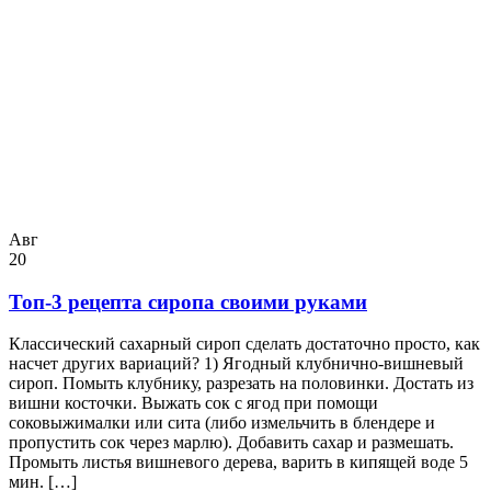
Авг
20
Топ-3 рецепта сиропа своими руками
Классический сахарный сироп сделать достаточно просто, как
насчет других вариаций? 1) Ягодный клубнично-вишневый
сироп. Помыть клубнику, разрезать на половинки. Достать из
вишни косточки. Выжать сок с ягод при помощи
соковыжималки или сита (либо измельчить в блендере и
пропустить сок через марлю). Добавить сахар и размешать.
Промыть листья вишневого дерева, варить в кипящей воде 5
мин. […]